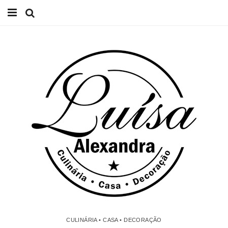
Início
Receitas
Casa
Lifestyle
Videos
Contacto
CULINÁRIA • CASA • DECORAÇÃO