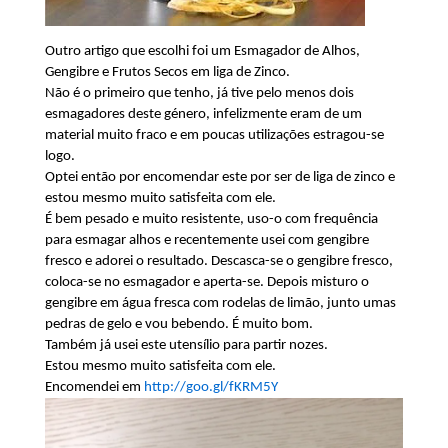
Outro artigo que escolhi foi um
Esmagador de Alhos,
Gengibre e Frutos Secos em liga de Zinco.
Não é o primeiro que tenho, já tive pelo menos dois
esmagadores deste género, infelizmente eram de um
material muito fraco e em poucas utilizações estragou-se
logo.
Optei então por encomendar este por ser de liga de zinco e
estou mesmo muito satisfeita com ele.
É bem pesado e muito resistente, uso-o com frequência
para esmagar alhos e recentemente usei com gengibre
fresco e adorei o resultado. Descasca-se o gengibre fresco,
coloca-se no esmagador e aperta-se. Depois misturo o
gengibre em água fresca com rodelas de limão, junto umas
pedras de gelo e vou bebendo. É muito bom.
Também já usei este utensílio para partir nozes.
Estou mesmo muito satisfeita com ele.
Encomendei em
http://goo.gl/fKRM5Y