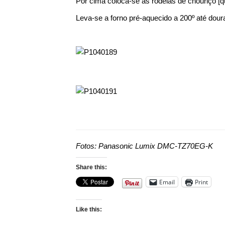
Por cima coloca-se as rodelas de chouriço [
Leva-se a forno pré-aquecido a 200º até doura
Fotos: Panasonic Lumix DMC-TZ70EG-K
Share this:
Email
Print
Like this: