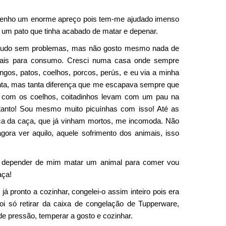
tenho um enorme apreço pois tem-me ajudado imenso
um pato que tinha acabado de matar e depenar.
 tudo sem problemas, mas não gosto mesmo nada de
mais para consumo. Cresci numa casa onde sempre
ngos, patos, coelhos, porcos, perús, e eu via a minha
anta, mas tanta diferença que me escapava sempre que
com os coelhos, coitadinhos levam com um pau na
anto! Sou mesmo muito picuínhas com isso! Até as
ca da caça, que já vinham mortos, me incomoda. Não
ora ver aquilo, aquele sofrimento dos animais, isso
z depender de mim matar um animal para comer vou
aça!
 pronto a cozinhar, congelei-o assim inteiro pois era
oi só retirar da caixa de congelação de Tupperware,
de pressão, temperar a gosto e cozinhar.