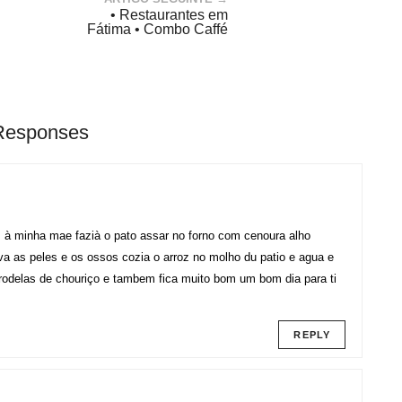
• Restaurantes em
Fátima • Combo Caffé
Responses
z à minha mae fazià o pato assar no forno com cenoura alho
ava as peles e os ossos cozia o arroz no molho du patio e agua e
 rodelas de chouriço e tambem fica muito bom um bom dia para ti
REPLY