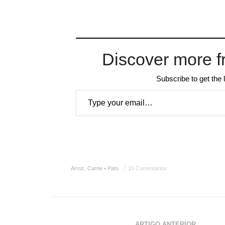
Discover more f
Subscribe to get the 
Type your email…
Arroz
,
Carne • Pato
15 Comentários
← ARTIGO ANTERIOR