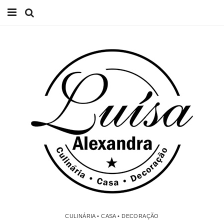
Início
Receitas
Casa
Lifestyle
Videos
Contacto
CULINÁRIA • CASA • DECORAÇÃO