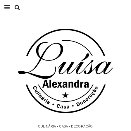
Início
Receitas
Casa
Lifestyle
Videos
Contacto
CULINÁRIA • CASA • DECORAÇÃO