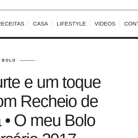
RECEITAS
CASA
LIFESTYLE
VIDEOS
CON
BOLO
urte e um toque
om Recheio de
 • O meu Bolo