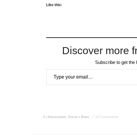
Like this:
Discover more f
Subscribe to get the 
Type your email…
0 • Aniversários
,
Doces • Bolos
10 Comentários