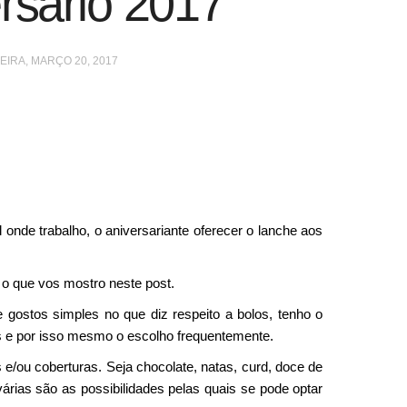
rsário 2017
IRA, MARÇO 20, 2017
al onde trabalho, o aniversariante oferecer o lanche aos
i o que vos mostro neste post.
stos simples no que diz respeito a bolos, tenho o
s e por isso mesmo o escolho frequentemente.
 e/ou coberturas. Seja chocolate, natas, curd, doce de
várias são as possibilidades pelas quais se pode optar