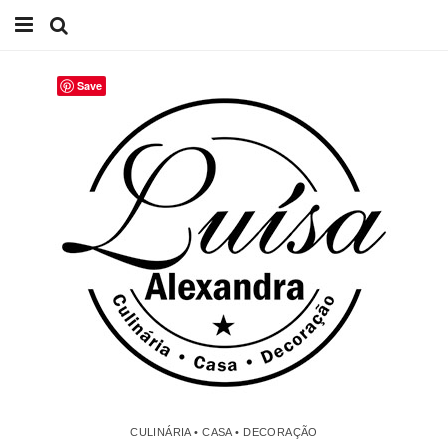
Início
Save
Receitas
Casa
Lifestyle
Videos
Contacto
CULINÁRIA • CASA • DECORAÇÃO