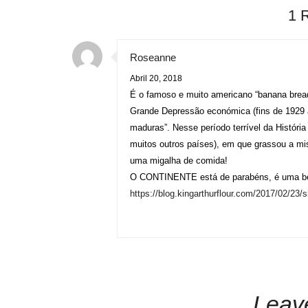
1 
Roseanne
Abril 20, 2018
É o famoso e muito americano “banana brea
Grande Depressão económica (fins de 1929 a
maduras”. Nesse período terrível da História
muitos outros países), em que grassou a mi
uma migalha de comida!
O CONTINENTE está de parabéns, é uma bela
https://blog.kingarthurflour.com/2017/02/23/s
Leav