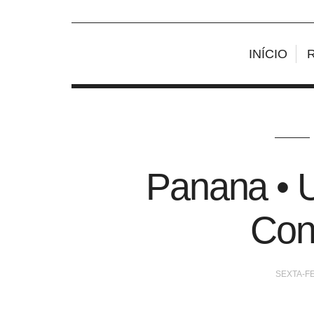
INÍCIO
Panana • 
Con
SEXTA-FE