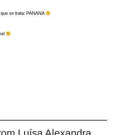
 que se trata: PANANA
vel
rom Luísa Alexandra