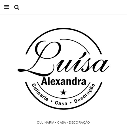
Início
Receitas
Casa
Lifestyle
Videos
Contacto
CULINÁRIA • CASA • DECORAÇÃO