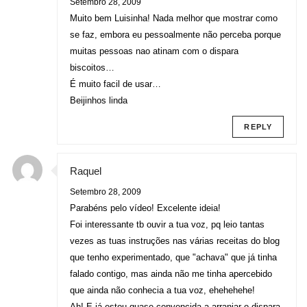
Setembro 28, 2009
Muito bem Luisinha! Nada melhor que mostrar como
se faz, embora eu pessoalmente não perceba porque
muitas pessoas nao atinam com o dispara
biscoitos…
É muito facil de usar…
Beijinhos linda
REPLY
Raquel
Setembro 28, 2009
Parabéns pelo vídeo! Excelente ideia!
Foi interessante tb ouvir a tua voz, pq leio tantas
vezes as tuas instruções nas várias receitas do blog
que tenho experimentado, que "achava" que já tinha
falado contigo, mas ainda não me tinha apercebido
que ainda não conhecia a tua voz, ehehehehe!
Ah! E já estou quase convencida a arranjar o dispara