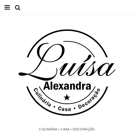
Início
Receitas
Casa
Lifestyle
Videos
Contacto
CULINÁRIA • CASA • DECORAÇÃO