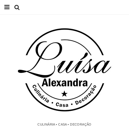
Início
Receitas
Casa
Lifestyle
Videos
Contacto
CULINÁRIA • CASA • DECORAÇÃO