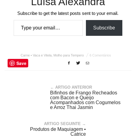
Luísa Alexandra
Subscribe to get the latest posts sent to your email.
Type your email…
Subscribe
Carne • Vaca e Vitela
,
Molho para Tempero
6 Comentários
Save
← ARTIGO ANTERIOR
Bifinhos de Frango Recheados
com Bacon e Queijo
Acompanhados com Cogumelos
e Arroz Thai Jasmin
ARTIGO SEGUINTE →
Produtos de Maquiagem •
Catrice