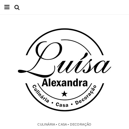
Início
Receitas
Casa
Lifestyle
Videos
Contacto
CULINÁRIA • CASA • DECORAÇÃO