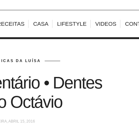
RECEITAS
CASA
LIFESTYLE
VIDEOS
CON
ICAS DA LUÍSA
ntário • Dentes
o Octávio
IRA, ABRIL 15, 2016