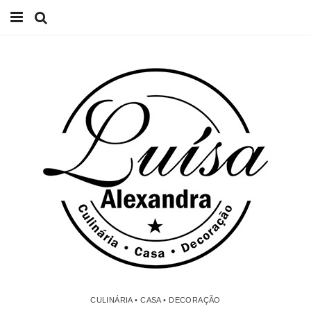
Início
Receitas
Casa
Lifestyle
Videos
Contacto
CULINÁRIA • CASA • DECORAÇÃO