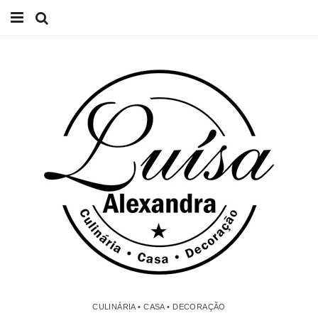
Início
Receitas
Casa
Lifestyle
Videos
Contacto
CULINÁRIA • CASA • DECORAÇÃO