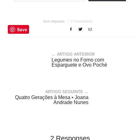
Sem etiquetas
2 Comentários
Save
← ARTIGO ANTERIOR
Legumes no Forno com
Esparguete e Ovo Poché
ARTIGO SEGUINTE →
Quatro Gerações à Mesa • Joana
Andrade Nunes
2 Responses