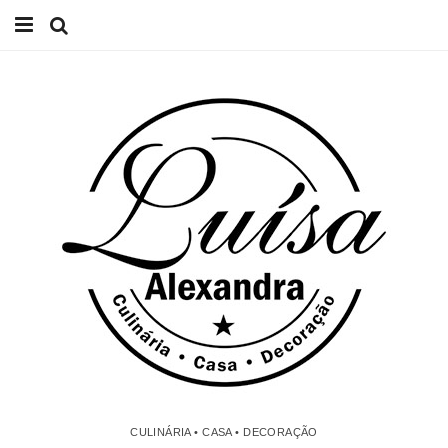
Início
Receitas
Casa
Lifestyle
Videos
Contacto
CULINÁRIA • CASA • DECORAÇÃO