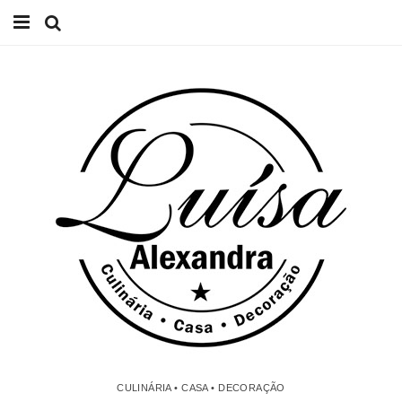
Início
Receitas
Casa
Lifestyle
Videos
Contacto
CULINÁRIA • CASA • DECORAÇÃO