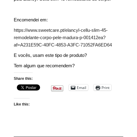
Encomendei em:
https://www.sweetcare.pt/elancyl-cellu-slim-45-
remodelante-corpo-pele-madura-p-001412ea?
af=A231E59C-40FC-4853-A3FC-71052FA6ED64
E vocês, usam este tipo de produto?
Tem algum que recomendem?
Share this:
Email
Print
Like this: