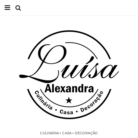
Início
Receitas
Casa
Lifestyle
Videos
Contacto
CULINÁRIA • CASA • DECORAÇÃO