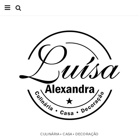
Início
Receitas
Casa
Lifestyle
Videos
Contacto
CULINÁRIA • CASA • DECORAÇÃO