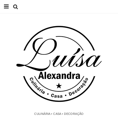
Início
Receitas
Casa
Lifestyle
Videos
Contacto
CULINÁRIA • CASA • DECORAÇÃO