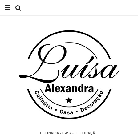
Início
Receitas
Casa
Lifestyle
Videos
Contacto
CULINÁRIA • CASA • DECORAÇÃO