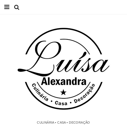
Início
Receitas
Casa
Lifestyle
Videos
Contacto
CULINÁRIA • CASA • DECORAÇÃO