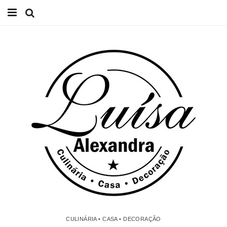
Início
Receitas
Casa
Lifestyle
Videos
Contacto
CULINÁRIA • CASA • DECORAÇÃO