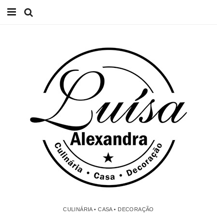
Início
Receitas
Casa
Lifestyle
Videos
Contacto
CULINÁRIA • CASA • DECORAÇÃO