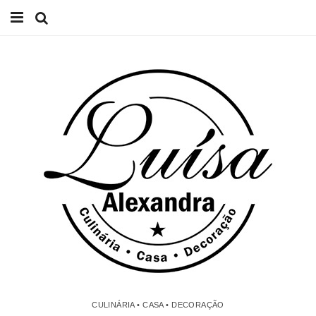
Início
Receitas
Casa
Lifestyle
Videos
Contacto
CULINÁRIA • CASA • DECORAÇÃO