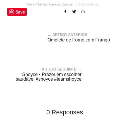
Peixe • Salmão Fumado
,
Saladas
0 Comentários
Save
← ARTIGO ANTERIOR
Omelete de Forno com Frango
ARTIGO SEGUINTE →
Shoyce • Prazer em escolher
saudável #shoyce #teamshoyce
0 Responses