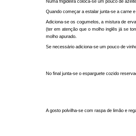
Numa frigideira coloca-se um pouco de azeite
Quando começar a estalar junta-se a carne e f
Adiciona-se os cogumelos, a mistura de erva
(ter em atenção que o molho inglês já se tor
molho apurado.
Se necessário adiciona-se um pouco de vinh
No final junta-se o esparguete cozido reserv
A gosto polvilha-se com raspa de limão e re