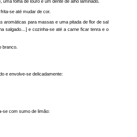
, uma folha de louro e um dente de alho laminado.
rita-se até mudar de cor.
s aromáticas para massas e uma pitada de flor de sal
na salgado…] e cozinha-se até a carne ficar tenra e o
o branco.
ado e envolve-se delicadamente:
ga-se com sumo de limão: