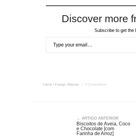
Discover more f
Subscribe to get the 
Type your email…
Carne • Frango
,
Massas
4 Comentários
← ARTIGO ANTERIOR
Biscoitos de Aveia, Coco
e Chocolate [com
Farinha de Arroz]