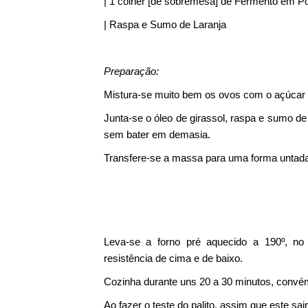
| 1 colher [de sobremesa] de Fermento em P
| Raspa e Sumo de Laranja
Preparação:
Mistura-se muito bem os ovos com o açúcar
Junta-se o óleo de girassol, raspa e sumo de
sem bater em demasia.
Transfere-se a massa para uma forma untada
Leva-se a forno pré aquecido a 190º, no
resistência de cima e de baixo.
Cozinha durante uns 20 a 30 minutos, convém 
Ao fazer o teste do palito, assim que este sair