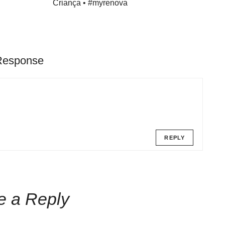
Criança • #myrenova
Response
REPLY
e a Reply