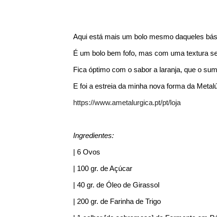
Aqui está mais um bolo mesmo daqueles bási
É um bolo bem fofo, mas com uma textura sec
Fica óptimo com o sabor a laranja, que o sumo
E foi a estreia da minha nova forma da Metalú
https://www.ametalurgica.pt/pt/loja
Ingredientes:
| 6 Ovos
| 100 gr. de Açúcar
| 40 gr. de Óleo de Girassol
| 200 gr. de Farinha de Trigo