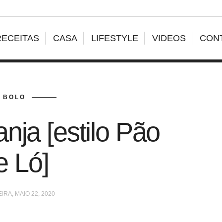
RECEITAS
CASA
LIFESTYLE
VIDEOS
CON
BOLO
nja [estilo Pão
e Ló]
IRA, MAIO 22, 2020