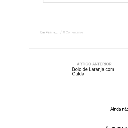
Em Fátima...
0 Comentários
← ARTIGO ANTERIOR
Bolo de Laranja com
Calda
Ainda nã