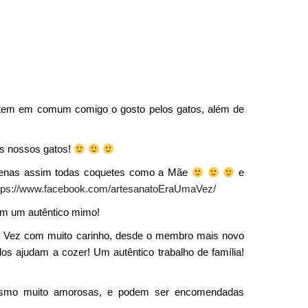
 tem em comum comigo o gosto pelos gatos, além de
s nossos gatos!
equenas assim todas coquetes como a Mãe
e
tps://www.facebook.com/artesanatoEraUmaVez/
im um autêntico mimo!
Uma Vez com muito carinho, desde o membro mais novo
odos ajudam a cozer! Um autêntico trabalho de família!
smo muito amorosas, e podem ser encomendadas