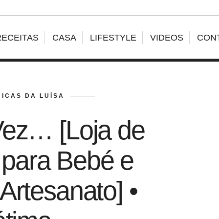
RECEITAS
CASA
LIFESTYLE
VIDEOS
CON
ICAS DA LUÍSA
ez… [Loja de
 para Bebé e
Artesanato] •