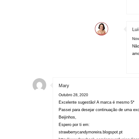
Luí
Nov
Não
amo
Mary
Outubro 28, 2020
Excelente sugestão! A marca é mesmo 5*
Passei para desejar continuação de uma ex
Beijinhos,
Espero por ti em:
strawberrycandymoreira.blogspot.pt