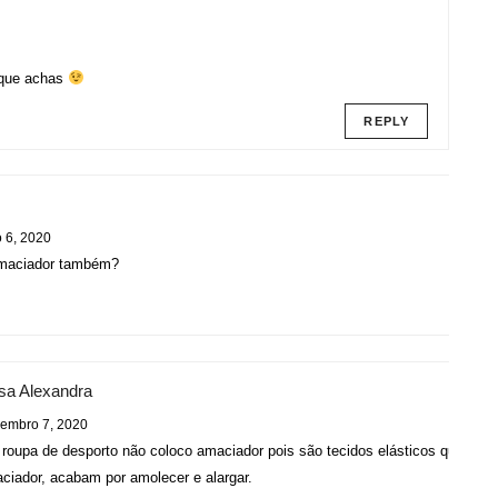
o que achas
REPLY
 6, 2020
maciador também?
R
sa Alexandra
embro 7, 2020
roupa de desporto não coloco amaciador pois são tecidos elásticos que, se 
ciador, acabam por amolecer e alargar.