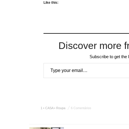
Like this:
Discover more f
Subscribe to get the 
Type your email…
1 • CASA • Roupa
6 Comentários