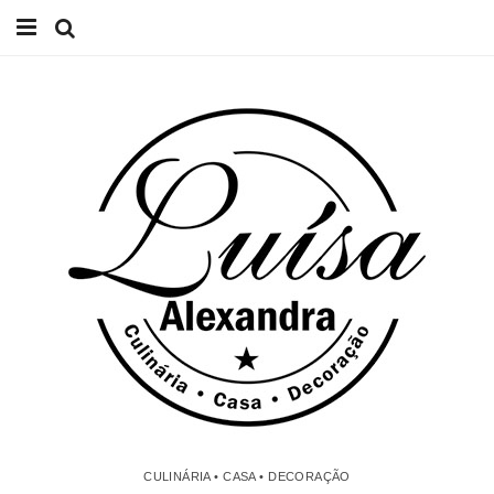
Início
Receitas
Casa
Lifestyle
Videos
Contacto
CULINÁRIA • CASA • DECORAÇÃO