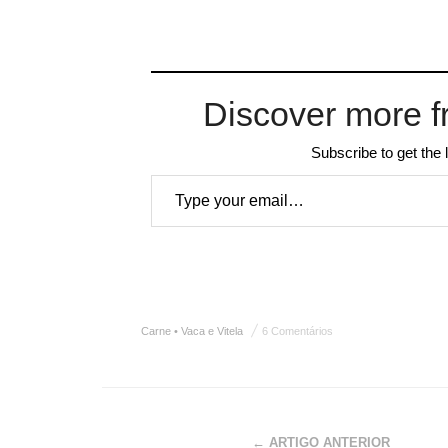
Discover more f
Subscribe to get the 
Type your email…
Carne • Vaca e Vitela
6 Comentários
← ARTIGO ANTERIOR