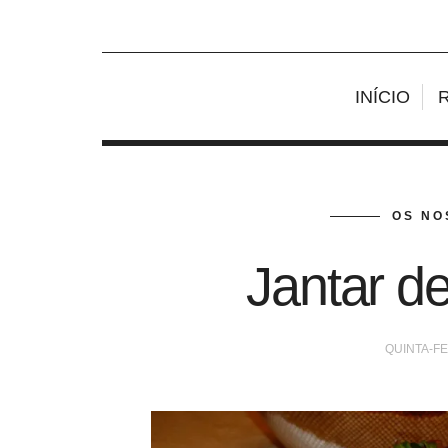
INÍCIO
OS NO
Jantar de
QUINTA-FE