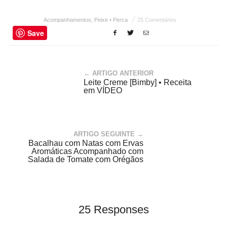
Acompanhamentos
,
Peixe • Perca
25 Comentários
Save
← ARTIGO ANTERIOR
Leite Creme [Bimby] • Receita
em VÍDEO
ARTIGO SEGUINTE →
Bacalhau com Natas com Ervas
Aromáticas Acompanhado com
Salada de Tomate com Orégãos
25 Responses