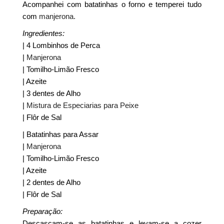
Acompanhei com batatinhas o forno e temperei tudo
com
manjerona.
Ingredientes:
| 4 Lombinhos de Perca
|
Manjerona
| Tomilho-Limão Fresco
| Azeite
| 3 dentes de Alho
|
Mistura de Especiarias para Peixe
| Flôr de Sal
| Batatinhas para Assar
|
Manjerona
| Tomilho-Limão Fresco
| Azeite
| 2 dentes de Alho
| Flôr de Sal
Preparação:
Descascam-se as batatinhas e levam-se a cozer