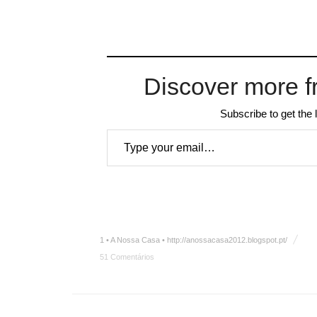
Discover more f
Subscribe to get the 
Type your email…
1 • A Nossa Casa • http://anossacasa2012.blogspot.pt/
51 Comentários