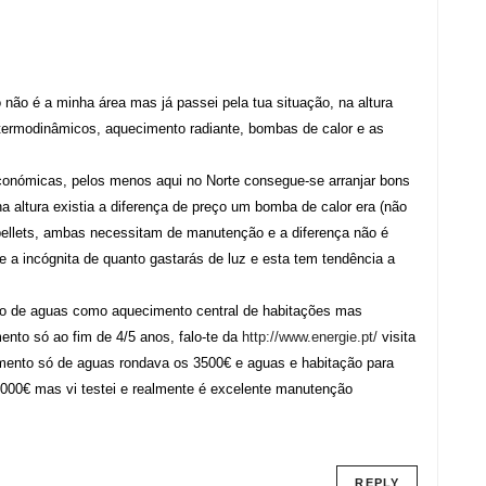
não é a minha área mas já passei pela tua situação, na altura
 termodinâmicos, aquecimento radiante, bombas de calor e as
económicas, pelos menos aqui no Norte consegue-se arranjar bons
na altura existia a diferença de preço um bomba de calor era (não
 pellets, ambas necessitam de manutenção e a diferença não é
 a incógnita de quanto gastarás de luz e esta tem tendência a
to de aguas como aquecimento central de habitações mas
ento só ao fim de 4/5 anos, falo-te da
http://www.energie.pt/
visita
imento só de aguas rondava os 3500€ e aguas e habitação para
000€ mas vi testei e realmente é excelente manutenção
REPLY