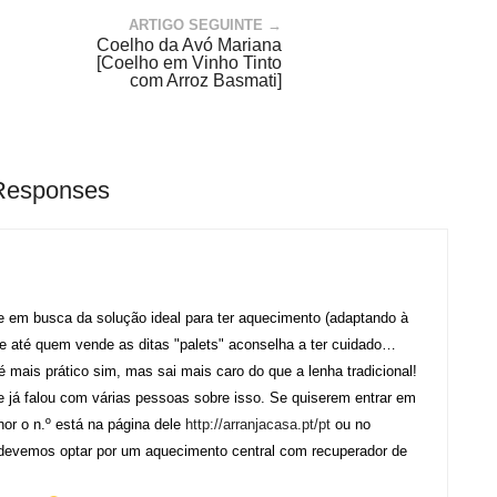
ARTIGO SEGUINTE →
Coelho da Avó Mariana
[Coelho em Vinho Tinto
com Arroz Basmati]
Responses
 em busca da solução ideal para ter aquecimento (adaptando à
ue até quem vende as ditas "palets" aconselha a ter cuidado…
 mais prático sim, mas sai mais caro do que a lenha tradicional!
e já falou com várias pessoas sobre isso. Se quiserem entrar em
or o n.º está na página dele
http://arranjacasa.pt/pt
ou no
devemos optar por um aquecimento central com recuperador de