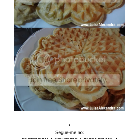
•
Segue-me no: