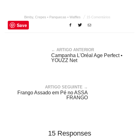
Bimby
,
Crepes • Panquecas • Waffles
15 Comentários
Save
← ARTIGO ANTERIOR
Campanha L'Oréal Age Perfect •
YOUZZ Net
ARTIGO SEGUINTE →
Frango Assado em Pé no ASSA
FRANGO
15 Responses