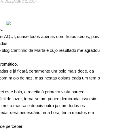
A, DEZEMBRO 2, 2014
s.
ei AQUI
, quase todos apenas com frutos secos, pois
adas.
o blog
Cantinho da Marta
e cujo resultado me agradou
aromático.
lizadas e já ficará certamente um bolo mais doce, cá
com miolo de noz, mas nestas coisas cada um tem o
este bolo, a receita à primeira vista parece
cil de fazer, torna-se um pouco demorada, isso sim.
imeira massa e depois outra já com todos os
vedar será necessário uma hora, trinta minutos em
 de perceber: