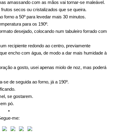
r, mas amassando com as mãos vai tornar-se maleável.
frutos secos ou cristalizados que se queira.
 forno a 50º para levedar mais 30 minutos.
emperatura para os 190º.
ormato desejado, colocando num tabuleiro forrado com
e um recipiente redondo ao centro, previamente
 que encho com água, de modo a dar mais humidade à
oração a gosto, usei apenas miolo de noz, mas poderá
-se de seguida ao forno, já a 190º.
ficando.
mel, se gostarem.
 em pó.
•
Segue-me: