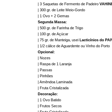
| 3 Saquetas de Fermento de Padeiro
VAHIN
| 300 gr. de Leite Meio-Gordo
| 1 Ovo + 2 Gemas
Segunda Massa:
| 500 gr. de Farinha de Trigo
| 100 gr. de Açúcar
| 75 gr. de Manteiga, usei
Lacticínios do PA
| 1/2 cálice de Aguardente ou Vinho do Porto
Opcional:
| Nozes
| Raspa de 1 Laranja
| Passas
| Pinhões
| Amêndoa Laminada
| Fruta Cristalizada
Decoração:
| 1 Ovo Batido
| Frutos Secos
| Fruta Cristalizada