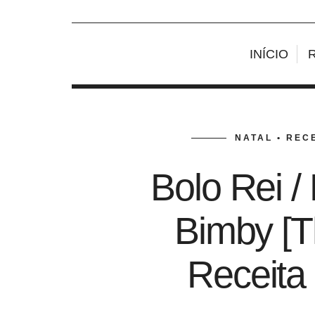
INÍCIO
NATAL • REC
Bolo Rei /
Bimby [T
Receit