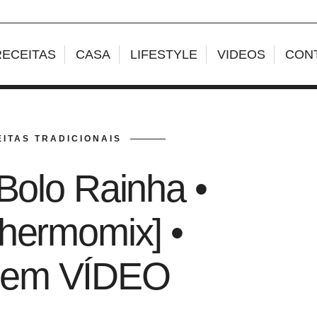
RECEITAS
CASA
LIFESTYLE
VIDEOS
CON
EITAS TRADICIONAIS
 Bolo Rainha •
hermomix] •
a em VÍDEO