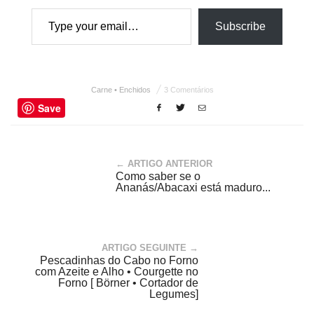
Type your email…
Subscribe
Carne • Enchidos
3 Comentários
Save
← ARTIGO ANTERIOR
Como saber se o
Ananás/Abacaxi está maduro...
ARTIGO SEGUINTE →
Pescadinhas do Cabo no Forno
com Azeite e Alho • Courgette no
Forno [ Börner • Cortador de
Legumes]