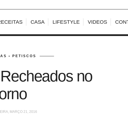
RECEITAS
CASA
LIFESTYLE
VIDEOS
CON
AS • PETISCOS
 Recheados no
orno
IRA, MARÇO 21, 2016