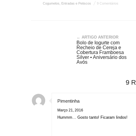
Cogumelos
,
Entradas e Petiscos
9 Comentários
← ARTIGO ANTERIOR
Bolo de Iogurte com
Recheio de Cereja e
Cobertura Framboesa
Silver • Aniversário dos
Avós
9 
Pimentinha
Março 21, 2016
Hummm… Gosto tanto! Ficaram lindos!