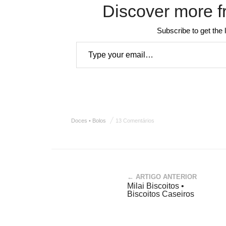
Discover more f
Subscribe to get the 
Type your email…
Doces • Bolos
13 Comentários
← ARTIGO ANTERIOR
Milai Biscoitos •
Biscoitos Caseiros