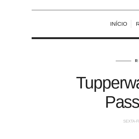
INÍCIO
R
Tupperwa
Pas
SEXTA-FE