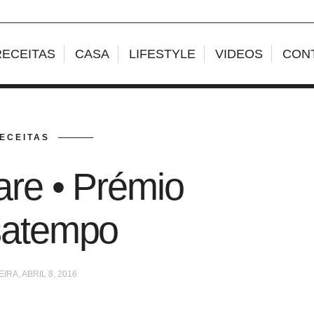
RECEITAS
CASA
LIFESTYLE
VIDEOS
CON
ECEITAS
re • Prémio
satempo
IRA, ABRIL 8, 2016