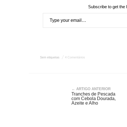
Subscribe to get the 
Type your email…
Sem etiquetas
4 Comentários
← ARTIGO ANTERIOR
Tranches de Pescada
com Cebola Dourada,
Azeite e Alho