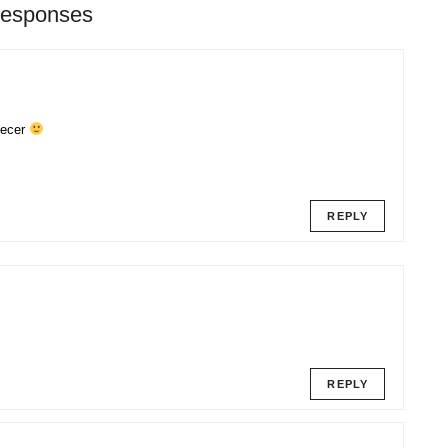
Responses
decer
REPLY
REPLY