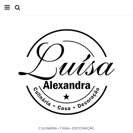
Início
Receitas
Casa
Lifestyle
Videos
Contacto
CULINÁRIA • CASA • DECORAÇÃO