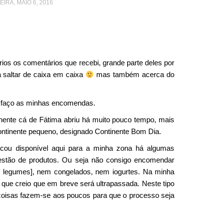
EIRA, MAIO 6, 2016
ios os comentários que recebi, grande parte deles por
 saltar de caixa em caixa
mas também acerca do
mo faço as minhas encomendas.
tinente cá de Fátima abriu há muito pouco tempo, mais
ntinente pequeno, designado Continente Bom Dia.
cou disponível aqui para a minha zona há algumas
estão de produtos. Ou seja não consigo encomendar
as, legumes], nem congelados, nem iogurtes. Na minha
 que creio que em breve será ultrapassada. Neste tipo
oisas fazem-se aos poucos para que o processo seja