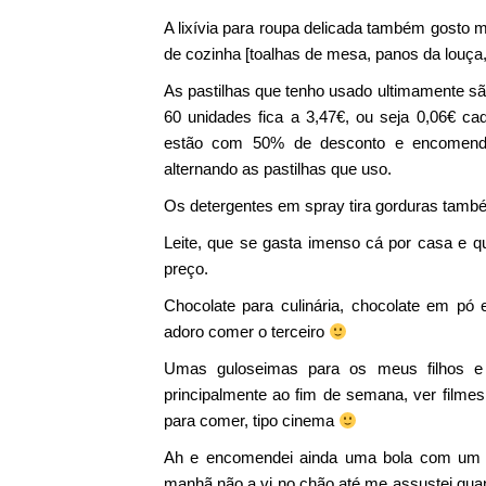
A lixívia para roupa delicada também gosto
de cozinha [toalhas de mesa, panos da louça,
As pastilhas que tenho usado ultimamente 
60 unidades fica a 3,47€, ou seja 0,06€ ca
estão com 50% de desconto e encomen
alternando as pastilhas que uso.
Os detergentes em spray tira gorduras també
Leite, que se gasta imenso cá por casa e 
preço.
Chocolate para culinária, chocolate em pó 
adoro comer o terceiro
Umas guloseimas para os meus filhos e
principalmente ao fim de semana, ver film
para comer, tipo cinema
Ah e encomendei ainda uma bola com um g
manhã não a vi no chão até me assustei qua