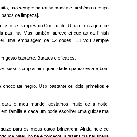
 muito, uso sempre na roupa branca e também na roupa
 panos de limpeza].
são as mais simples do Continente. Uma embalagem de
da pastilha. Mas também aproveitei que as da Finish
dei uma embalagem de 52 doses. Eu vou sempre
m gosto bastante. Baratos e eficazes.
que posso comprar em quantidade quando está a bom
e chocolate negro. Uso bastante os dois primeiros e
 para o meu marido, gostamos muito de à noite,
es em família e cada um pode escolher uma guloseima
uizo para os meus gatos brincarem. Ainda hoje de
ndo me bateu no pé e começou a fazer uma barulheira