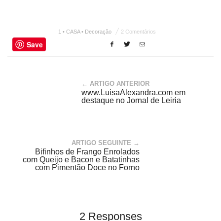
1 • CASA • Decoração
2 Comentários
Save
← ARTIGO ANTERIOR
www.LuisaAlexandra.com em
destaque no Jornal de Leiria
ARTIGO SEGUINTE →
Bifinhos de Frango Enrolados
com Queijo e Bacon e Batatinhas
com Pimentão Doce no Forno
2 Responses