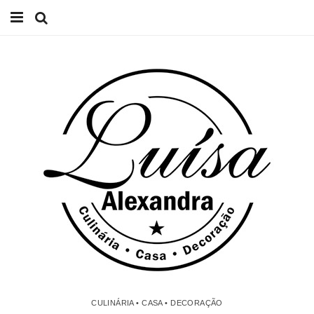
Início
Receitas
Casa
Lifestyle
Videos
Contacto
CULINÁRIA • CASA • DECORAÇÃO