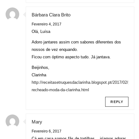
Bárbara Clara Brito
Fevereiro 4, 2017
Olá, Luísa
Adoro jantares assim com sabores diferentes dos
nossos de vez enquando.
Ficou com óptimo aspecto tudo. Já jantava.
Beijinhos,
Clarinha
http://receitasetruquesdaclarinha.blogspot.pt/2017/02/pao-
recheado-moda-da-clarinha.html
REPLY
Mary
Fevereiro 6, 2017
Cá em casa somos fãs de tortilhas,…iríamos adorar