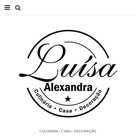
Início
Receitas
Casa
Lifestyle
Videos
Contacto
CULINÁRIA • CASA • DECORAÇÃO