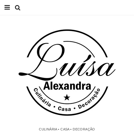
Início
Receitas
Casa
Lifestyle
Videos
Contacto
CULINÁRIA • CASA • DECORAÇÃO