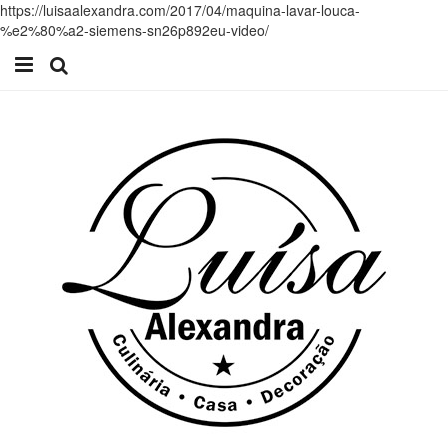
https://luisaalexandra.com/2017/04/maquina-lavar-louca-
%e2%80%a2-siemens-sn26p892eu-video/
Início
Receitas
Casa
Lifestyle
Videos
Contacto