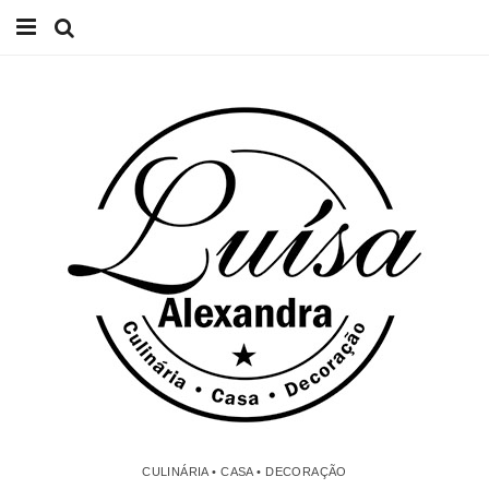
Início
Receitas
Casa
Lifestyle
Videos
Contacto
CULINÁRIA • CASA • DECORAÇÃO