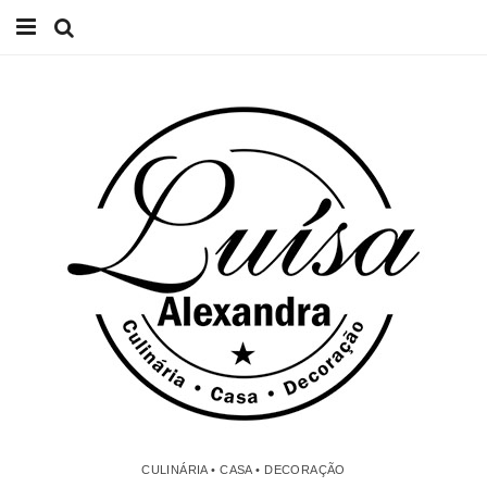
Início
Receitas
Casa
Lifestyle
Videos
Contacto
CULINÁRIA • CASA • DECORAÇÃO