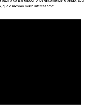
da página da Banggood, onde encomendei o artigo, aqui
, que é mesmo muito interessante: