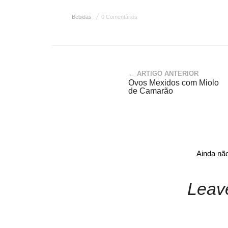
Bebidas
0 Comentários
← ARTIGO ANTERIOR
Ovos Mexidos com Miolo
de Camarão
Ainda nã
Leav