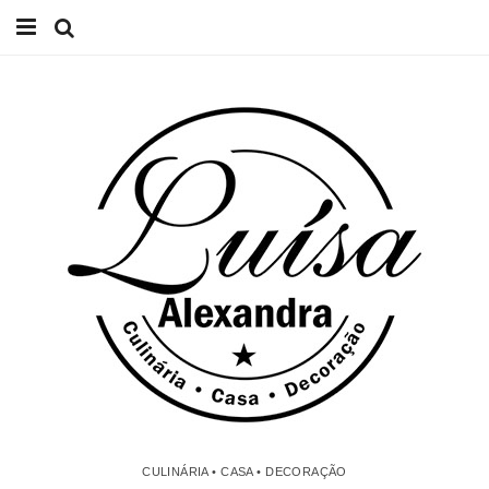
Início
Receitas
Casa
Lifestyle
Videos
Contacto
CULINÁRIA • CASA • DECORAÇÃO